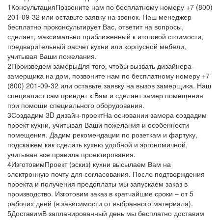
1
Консультация
Позвоните нам по бесплатному номеру +7 (800)
201-09-32 или оставьте заявку на звонок. Наш менеджер
бесплатно проконсультирует Вас, ответит на вопросы,
сделает, максимально приближенный к итоговой стоимости,
предварительный расчет кухни или корпусной мебели,
учитывая Ваши пожелания.
2
Произведем замеры
Для того, чтобы вызвать дизайнера-
замерщика на дом, позвоните нам по бесплатному номеру +7
(800) 201-09-32 или оставьте заявку на вызов замерщика. Наш
специалист сам приедет к Вам и сделает замер помещения
при помощи специального оборудования.
3
Создадим 3D дизайн-проект
На основании замера создадим
проект кухни, учитывая Ваши пожелания и особенности
помещения. Дадим рекомендации по розеткам и фартуку,
подскажем как сделать кухню удобной и эргономичной,
учитывая все правила проектирования.
4
Изготовим
Проект (эскиз) кухни высылаем Вам на
электронную почту для согласования. После подтверждения
проекта и получения предоплаты мы запускаем заказ в
производство. Изготовим заказ в кратчайшие сроки – от 5
рабочих дней (в зависимости от выбранного материала).
5
Доставим
В запланированный день мы бесплатно доставим