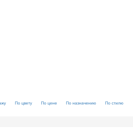
ажу
По цвету
По цене
По назначению
По стилю