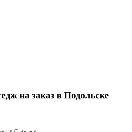
едж на заказ в Подольске
тик
Эмаль
15
9