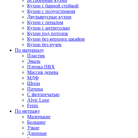
Встроенные кухни
Кухни с барной стойкой
Кухни с полуостровом
Двухъярусные кухни
Кухни с пеналом
Кухни с антресолью
Кухни под потолок
Кухни без верхних шкафов
Кухни без ручек
По материалу
Пластик
Эмаль
Пленка ПВХ
Массив дерева
МДФ
Шпон
Патина
С фотопечатью
Alvic Luxe
Fenix
По метражу
Маленькие
Большие
Узкие
Длинные