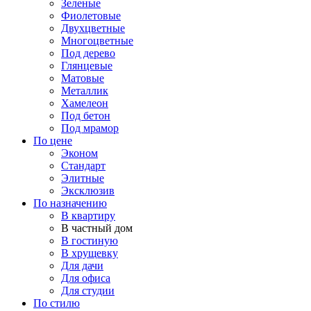
Зеленые
Фиолетовые
Двухцветные
Многоцветные
Под дерево
Глянцевые
Матовые
Металлик
Хамелеон
Под бетон
Под мрамор
По цене
Эконом
Стандарт
Элитные
Эксклюзив
По назначению
В квартиру
В частный дом
В гостиную
В хрущевку
Для дачи
Для офиса
Для студии
По стилю