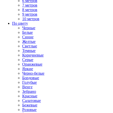
6 метров
7 метров
8 метров
9 метров
10 метров
По цвету
Черные
Белые
Синие
Желтые
Светлые
Темные
Коричневые
Серые
Оранжевые
Яркие
Черно-белые
Бордовые
Голубые
Венге
Зебрано
Красные
Салатовые
Бежевые
Розовые