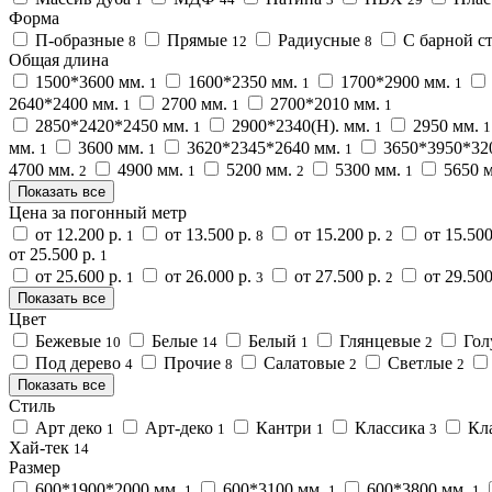
Форма
П-образные
Прямые
Радиусные
С барной с
8
12
8
Общая длина
1500*3600 мм.
1600*2350 мм.
1700*2900 мм.
1
1
1
2640*2400 мм.
2700 мм.
2700*2010 мм.
1
1
1
2850*2420*2450 мм.
2900*2340(H). мм.
2950 мм.
1
1
1
мм.
3600 мм.
3620*2345*2640 мм.
3650*3950*32
1
1
1
4700 мм.
4900 мм.
5200 мм.
5300 мм.
5650 
2
1
2
1
Показать все
Цена за погонный метр
от 12.200 р.
от 13.500 р.
от 15.200 р.
от 15.500
1
8
2
от 25.500 р.
1
от 25.600 р.
от 26.000 р.
от 27.500 р.
от 29.500
1
3
2
Показать все
Цвет
Бежевые
Белые
Белый
Глянцевые
Гол
10
14
1
2
Под дерево
Прочие
Салатовые
Светлые
4
8
2
2
Показать все
Стиль
Арт деко
Арт-деко
Кантри
Классика
Кл
1
1
1
3
Хай-тек
14
Размер
600*1900*2000 мм.
600*3100 мм.
600*3800 мм.
1
1
1