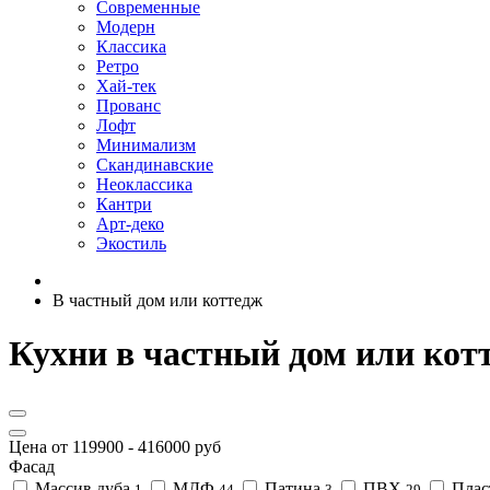
Современные
Модерн
Классика
Ретро
Хай-тек
Прованс
Лофт
Минимализм
Скандинавские
Неоклассика
Кантри
Арт-деко
Экостиль
В частный дом или коттедж
Кухни в частный дом или котт
Цена от
119900
-
416000
руб
Фасад
Массив дуба
МДФ
Патина
ПВХ
Плас
1
44
3
29